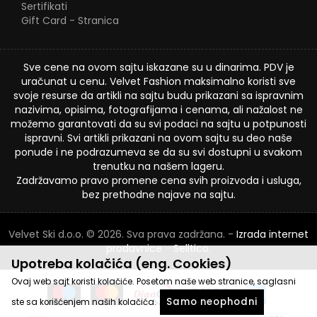
Sertifikati
Gift Card - Stranica
Sve cene na ovom sajtu iskazane su u dinarima. PDV je
uračunat u cenu. Velvet Fashion maksimalno koristi sve
svoje resurse da artikli na sajtu budu prikazani sa ispravnim
nazivima, opisima, fotografijama i cenama, ali nažalost ne
možemo garantovati da su svi podaci na sajtu u potpunosti
ispravni. Svi artikli prikazani na ovom sajtu su deo naše
ponude i ne podrazumeva se da su svi dostupni u svakom
trenutku na našem lageru.
Zadržavamo pravo promene cena svih proizvoda i usluga,
bez prethodne najave na sajtu.
Velvet Ski d.o.o. © 2026. Sva prava zadržana. -
Izrada internet
prodavnice
-
Selltico.
Upotreba kolačića (eng. Cookies)
Ovaj web sajt koristi kolačiće. Posetom naše web stranice, saglasni
Samo neophodni
ste sa korišćenjem naših kolačića.