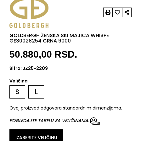
GOLDBERGH ŽENSKA SKI MAJICA WHISPE
GE30028254 CRNA 9000
50.880,00
RSD.
Šifra:
JZ25-2209
Veličina
S
L
Ovaj proizvod odgovara standardnim dimenzijama.
POGLEDAJTE TABELU SA VELIČINAMA.
IZABERITE VELIČINU