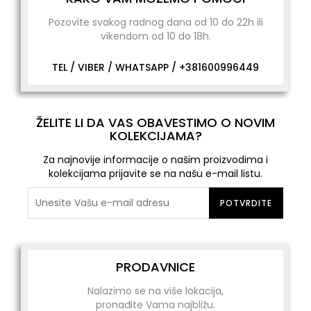
Pozovite svakog radnog dana od 10 do 22h ili
vikendom od 10 do 18h.
TEL / VIBER / WHATSAPP /
+381600996449
ŽELITE LI DA VAS OBAVESTIMO O NOVIM
KOLEKCIJAMA?
Za najnovije informacije o našim proizvodima i
kolekcijama prijavite se na našu e-mail listu.
POTVRDITE
PRODAVNICE
Nalazimo se na više lokacija,
pronađite Vama najbližu.