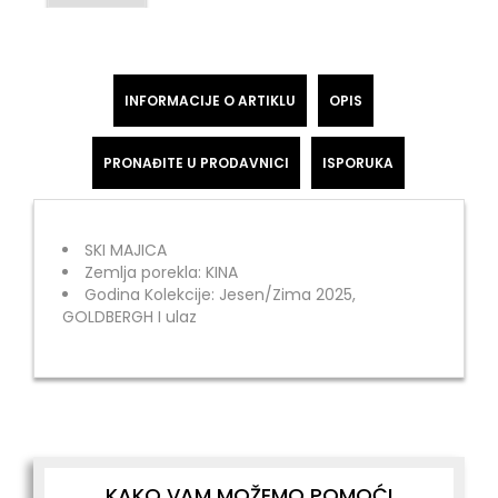
INFORMACIJE O ARTIKLU
OPIS
PRONAĐITE U PRODAVNICI
ISPORUKA
SKI MAJICA
Zemlja porekla: KINA
Godina Kolekcije: Jesen/Zima 2025,
GOLDBERGH I ulaz
KAKO VAM MOŽEMO POMOĆI