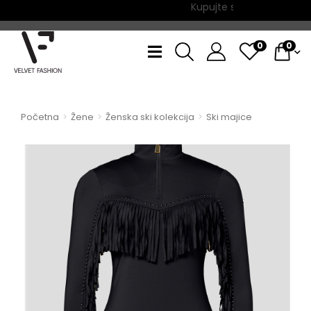
Kupujte sada, plaćajte na 
0
0
Početna
Žene
Ženska ski kolekcija
Ski majice