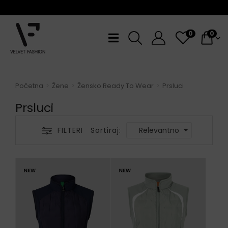
Kupujt
0
0
Početna
Žene
Žensko Ready To Wear
Prsluci
Prsluci
FILTERI
Sortiraj:
Relevantno