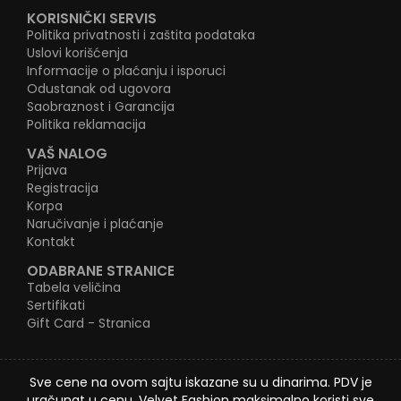
KORISNIČKI SERVIS
Politika privatnosti i zaštita podataka
Uslovi korišćenja
Informacije o plaćanju i isporuci
Odustanak od ugovora
Saobraznost i Garancija
Politika reklamacija
VAŠ NALOG
Prijava
Registracija
Korpa
Naručivanje i plaćanje
Kontakt
ODABRANE STRANICE
Tabela veličina
Sertifikati
Gift Card - Stranica
Sve cene na ovom sajtu iskazane su u dinarima. PDV je
uračunat u cenu. Velvet Fashion maksimalno koristi sve