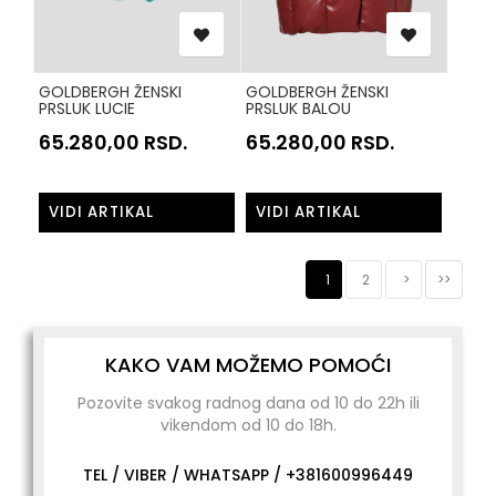
GOLDBERGH ŽENSKI
GOLDBERGH ŽENSKI
PRSLUK LUCIE
PRSLUK BALOU
GB00680254 TIRKIZNA
GB01280253 BORDO
65.280,00
RSD.
65.280,00
RSD.
5644
4748
VIDI ARTIKAL
VIDI ARTIKAL
1
2
>
>>
KAKO VAM MOŽEMO POMOĆI
Pozovite svakog radnog dana od 10 do 22h ili
vikendom od 10 do 18h.
TEL / VIBER / WHATSAPP /
+381600996449