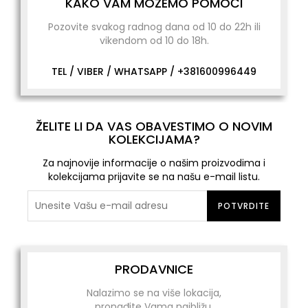
KAKO VAM MOŽEMO POMOĆI
Pozovite svakog radnog dana od 10 do 22h ili
vikendom od 10 do 18h.
TEL / VIBER / WHATSAPP /
+381600996449
ŽELITE LI DA VAS OBAVESTIMO O NOVIM
KOLEKCIJAMA?
Za najnovije informacije o našim proizvodima i
kolekcijama prijavite se na našu e-mail listu.
POTVRDITE
PRODAVNICE
Nalazimo se na više lokacija,
pronađite Vama najbližu.