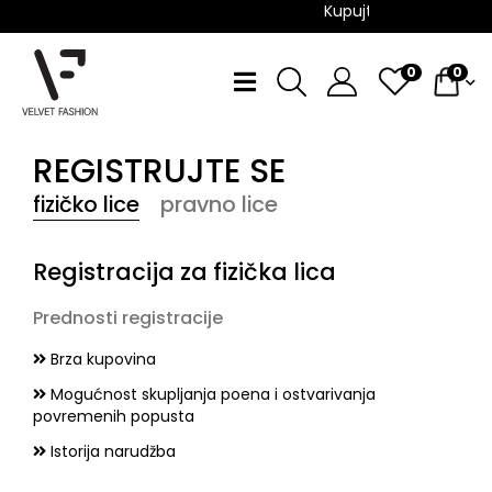
Kupujte sada, plaćajte 
0
0
REGISTRUJTE SE
fizičko lice
pravno lice
Registracija za
fizička
lica
Prednosti registracije
Brza kupovina
Mogućnost skupljanja poena i ostvarivanja
povremenih popusta
Istorija narudžba