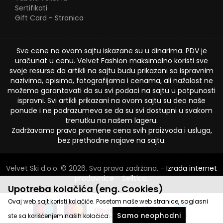
Sertifikati
Gift Card - Stranica
Sve cene na ovom sajtu iskazane su u dinarima. PDV je
uračunat u cenu. Velvet Fashion maksimalno koristi sve
svoje resurse da artikli na sajtu budu prikazani sa ispravnim
nazivima, opisima, fotografijama i cenama, ali nažalost ne
možemo garantovati da su svi podaci na sajtu u potpunosti
ispravni. Svi artikli prikazani na ovom sajtu su deo naše
ponude i ne podrazumeva se da su svi dostupni u svakom
trenutku na našem lageru.
Zadržavamo pravo promene cena svih proizvoda i usluga,
bez prethodne najave na sajtu.
Velvet Ski d.o.o. © 2026. Sva prava zadržana. -
Izrada internet
prodavnice
-
Selltico.
Upotreba kolačića (eng. Cookies)
Ovaj web sajt koristi kolačiće. Posetom naše web stranice, saglasni
Samo neophodni
ste sa korišćenjem naših kolačića.