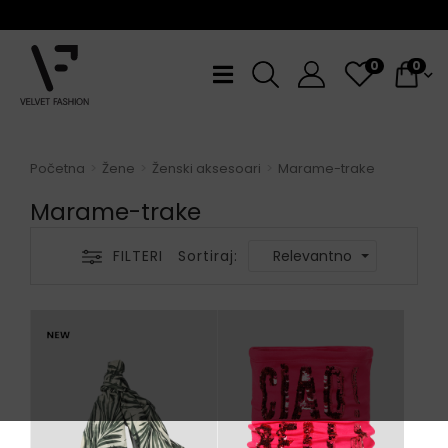
0
0
Početna
Žene
Ženski aksesoari
Marame-trake
Marame-trake
FILTERI
Sortiraj:
Relevantno