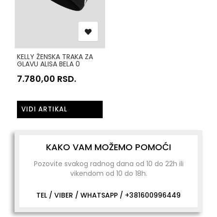
KELLY ŽENSKA TRAKA ZA
GLAVU ALISA BELA 0
7.780,00
RSD.
VIDI ARTIKAL
KAKO VAM MOŽEMO POMOĆI
Pozovite svakog radnog dana od 10 do 22h ili
vikendom od 10 do 18h.
TEL / VIBER / WHATSAPP /
+381600996449