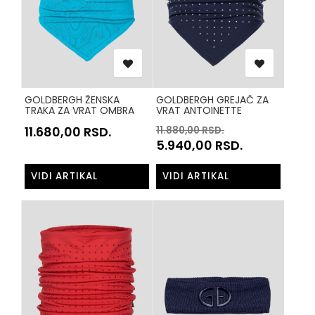
GOLDBERGH ŽENSKA
GOLDBERGH GREJAČ ZA
TRAKA ZA VRAT OMBRA
VRAT ANTOINETTE
GB30501254 TIRKIZNA
GB30501244 TEGET 5635
11.680,00
RSD.
11.880,00
RSD.
5644
5.940,00
RSD.
VIDI ARTIKAL
VIDI ARTIKAL