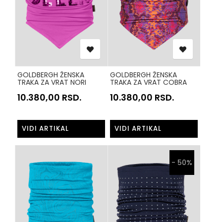
GOLDBERGH ŽENSKA
GOLDBERGH ŽENSKA
TRAKA ZA VRAT NORI
TRAKA ZA VRAT COBRA
GB30001254 LJUBICASTA
GB31201254 ROZE PRINT
10.380,00
RSD.
10.380,00
RSD.
5643
0013
VIDI ARTIKAL
VIDI ARTIKAL
- 50%