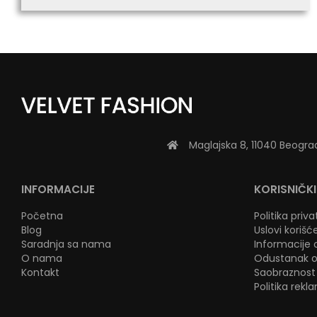
Maglajska 8, 11040 Beogra
INFORMACIJE
KORISNIČKI
Početna
Politika priv
Blog
Uslovi korišć
Saradnja sa nama
Informacije o
O nama
Odustanak o
Kontakt
Saobraznost 
Politika rekl