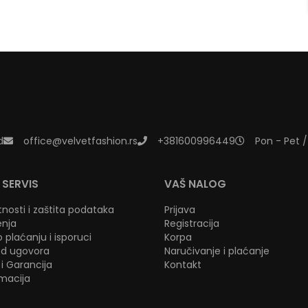
d
office@velvetfashion.rs
+381600996449
Pon - Pet /
 SERVIS
VAŠ NALOG
atnosti i zaštita podataka
Prijava
enja
Registracija
 plaćanju i isporuci
Korpa
d ugovora
Naručivanje i plaćanje
i Garancija
Kontakt
amacija