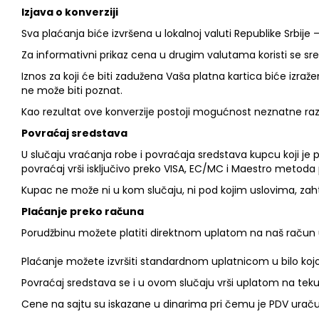
Izjava o konverziji
Sva plaćanja biće izvršena u lokalnoj valuti Republike Srbije 
Za informativni prikaz cena u drugim valutama koristi se sre
Iznos za koji će biti zadužena Vaša platna kartica biće izražen
ne može biti poznat.
Kao rezultat ove konverzije postoji mogućnost neznatne ra
Povraćaj sredstava
U slučaju vraćanja robe i povraćaja sredstava kupcu koji je p
povraćaj vrši isključivo preko VISA, EC/MC i Maestro metoda
Kupac ne može ni u kom slučaju, ni pod kojim uslovima, zaht
Plaćanje preko računa
Porudžbinu možete platiti direktnom uplatom na naš račun uz
Plaćanje možete izvršiti standardnom uplatnicom u bilo kojoj
Povraćaj sredstava se i u ovom slučaju vrši uplatom na tek
Cene na sajtu su iskazane u dinarima pri čemu je PDV urač