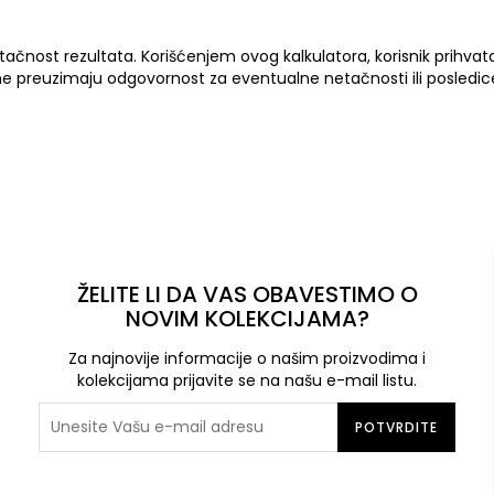
ačnost rezultata. Korišćenjem ovog kalkulatora, korisnik prihvat
ne preuzimaju odgovornost za eventualne netačnosti ili posledice
ŽELITE LI DA VAS OBAVESTIMO O
NOVIM KOLEKCIJAMA?
Za najnovije informacije o našim proizvodima i
kolekcijama prijavite se na našu e-mail listu.
POTVRDITE