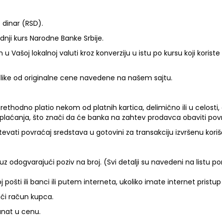
– dinar (RSD).
dnji kurs Narodne Banke Srbije.
 u Vašoj lokalnoj valuti kroz konverziju u istu po kursu koji korist
zlike od originalne cene navedene na našem sajtu.
rethodno platio nekom od platnih kartica, delimično ili u celosti,
 plaćanja, što znači da će banka na zahtev prodavca obaviti povr
evati povraćaj sredstava u gotovini za transakciju izvršenu kori
 odogvarajući poziv na broj. (Svi detalji su navedeni na listu p
 pošti ili banci ili putem interneta, ukoliko imate internet pri
ući račun kupca.
unat u cenu.