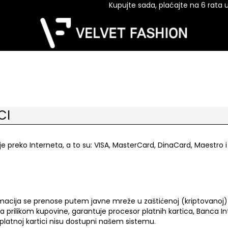
Kupujte sada, plaćajte na 6 rata uz 
CI
e preko Interneta, a to su: VISA, MasterCard, DinaCard, Maestro i
formacija se prenose putem javne mreže u zaštićenoj (kriptovano
a prilikom kupovine, garantuje procesor platnih kartica, Banca 
latnoj kartici nisu dostupni našem sistemu.