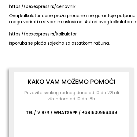
https://bexexpress.rs/cenovnik
Ovaj kalkulator cene pruža procene i ne garantuje potpunu t
mogu varirati u stvarnim uslovima. Autori ovog kalkulatora 
https://bexexpress.rs/kalkulator
Isporuka se plaća zajedno sa ostatkom računa.
KAKO VAM MOŽEMO POMOĆI
Pozovite svakog radnog dana od 10 do 22h ili
vikendom od 10 do 18h.
TEL / VIBER / WHATSAPP /
+381600996449