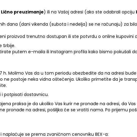
u
Lično preuzimanje
) ili na Vašoj adresi (ako ste odabrali opciju
h dana (dani vikenda (subota i nedelja) se ne računaju) za bil
eni proizvod trenutno dostupan ili ste potvrdu o online kupovini do
 Srbije.
tirate putem e-maila ili
Instagram
profila kako bismo pokušali 
-17 h. Molimo Vas da u tom periodu obezbedite da na adresi bude 
no ne postoje neka vidna oštećenja. Ukoliko primetite da je tran
ite.
 i potpisati dostavnicu.
jena praksa je da ukoliko Vas kurir ne pronađe na adresi, da Vas p
 ne pronađe na adresi, pošiljka će se vratiti nama. Po prijemu poš
ke i naplaćuje se prema zvaničnom cenovniku BEX-a: