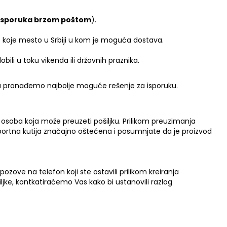
Isporuka brzom poštom
).
o koje mesto u Srbiji u kom je moguća dostava.
bili u toku vikenda ili državnih praznika.
da pronađemo najbolje moguće rešenje za isporuku.
osoba koja može preuzeti pošiljku. Prilikom preuzimanja
sportna kutija značajno oštećena i posumnjate da je proizvod
ozove na telefon koji ste ostavili prilikom kreiranja
iljke, kontkatiraćemo Vas kako bi ustanovili razlog