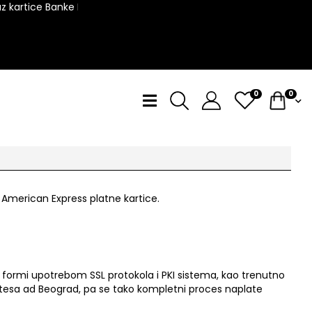
kartice Banke Intesa!
0
0
 American Express platne kartice.
j) formi upotrebom SSL protokola i PKI sistema, kao trenutno
Intesa ad Beograd, pa se tako kompletni proces naplate