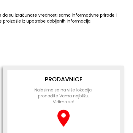
a da su izračunate vrednosti samo informativne prirode i
 proizašle iz upotrebe dobijenih informacija.
PRODAVNICE
Nalazimo se na više lokacija,
pronađite Vama najbližu.
Vidimo se!