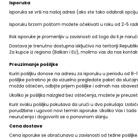
Isporuka
Isporuka se vrši na našoj adresi (ako ste tako odabrali opcij
Isporuku brzom poštom možete očekivati u roku od 2-5 radni
Rok isporuke je promenljiv u zavisnosti od toga da li je naruč
Dostava je trenutno dostupna isključivo na teritoriji Republike
Za kupce iz regiona (Balkan i EU), molimo vas da nas kontak
Preuzimanje pošiljke
Kuriri pošiljku donose na adresu za isporuku u periodu od 8
pošiljke potrebno je da vizuelno pregledate paket da slučaj
možda oštećen, odbijte prijem pošiljke i odmah nas obavest
Ukoliko je pošiljka naizgled bez oštećenja, možete je preuzeti
Kurir svaku pošiljku pokušava da uruči u dva pokušaja. Uobiča
porudžbine i ugovori novi termin isporuke. Ukoliko Vas i tada
neuručenja i dogovoriti se o ponovnom slanju.
Cena dostave
Cena isporuke se obračunava u zavisnosti od težine pošilj