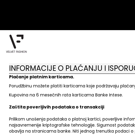
INFORMACIJE O PLAĆANJU I ISPORU
Plaćanje platnim karticama.
Porudžbinu možete platiti karticama koje podržavaju plaćanj
Kupovina na 6 mesečnih rata karticama Banke Intese.
Zaštita poverljivih podataka o transakciji
Prilikom unošenja podataka o platnoj kartici, poverljive in
najsavremenije kriptografske tehnologije. Sigurnost podatak
obavlja na stranicama banke. Niti jednog trenutka podaci o p