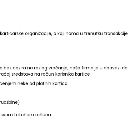
e kartičarske organizacije, a koji nama u trenutku transakcije
 a bez obzira na razlog vraćanja, naša firma je u obavezi da
aćaj sredstava na račun korisnika kartice
šćenjem neke od platnih kartica.
orudžbine)
stup svom tekućem računu.