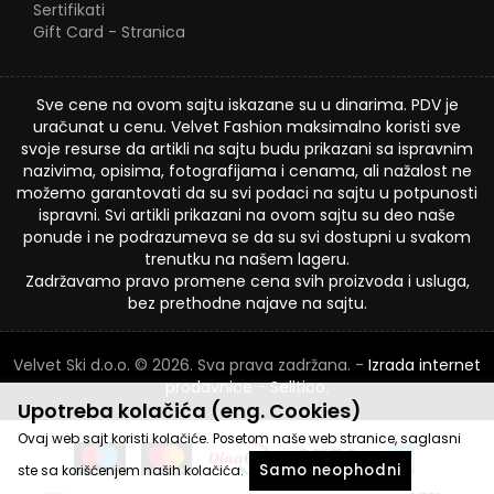
Sertifikati
Gift Card - Stranica
Sve cene na ovom sajtu iskazane su u dinarima. PDV je
uračunat u cenu. Velvet Fashion maksimalno koristi sve
svoje resurse da artikli na sajtu budu prikazani sa ispravnim
nazivima, opisima, fotografijama i cenama, ali nažalost ne
možemo garantovati da su svi podaci na sajtu u potpunosti
ispravni. Svi artikli prikazani na ovom sajtu su deo naše
ponude i ne podrazumeva se da su svi dostupni u svakom
trenutku na našem lageru.
Zadržavamo pravo promene cena svih proizvoda i usluga,
bez prethodne najave na sajtu.
Velvet Ski d.o.o. © 2026. Sva prava zadržana. -
Izrada internet
prodavnice
-
Selltico.
Upotreba kolačića (eng. Cookies)
Ovaj web sajt koristi kolačiće. Posetom naše web stranice, saglasni
Samo neophodni
ste sa korišćenjem naših kolačića.