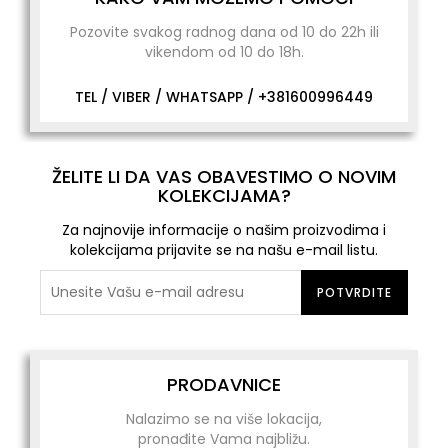
Pozovite svakog radnog dana od 10 do 22h ili
vikendom od 10 do 18h.
TEL / VIBER / WHATSAPP /
+381600996449
ŽELITE LI DA VAS OBAVESTIMO O NOVIM
KOLEKCIJAMA?
Za najnovije informacije o našim proizvodima i
kolekcijama prijavite se na našu e-mail listu.
POTVRDITE
PRODAVNICE
Nalazimo se na više lokacija,
pronađite Vama najbližu.