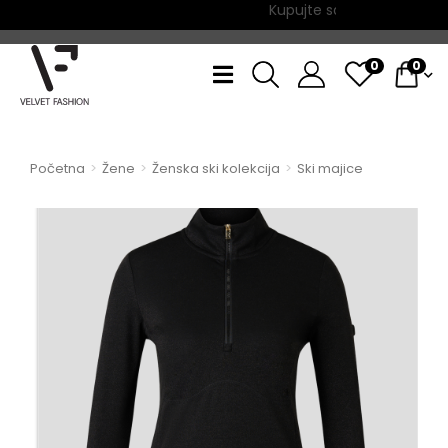
Kupujte sada, plaćajte na 6
0
0
Početna
Žene
Ženska ski kolekcija
Ski majice