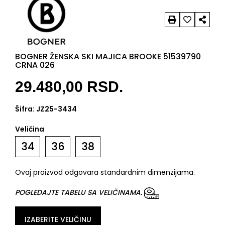
BOGNER ŽENSKA SKI MAJICA BROOKE 51539790
CRNA 026
29.480,00
RSD.
Šifra:
JZ25-3434
Veličina
34
36
38
Ovaj proizvod odgovara standardnim dimenzijama.
POGLEDAJTE TABELU SA VELIČINAMA.
IZABERITE VELIČINU