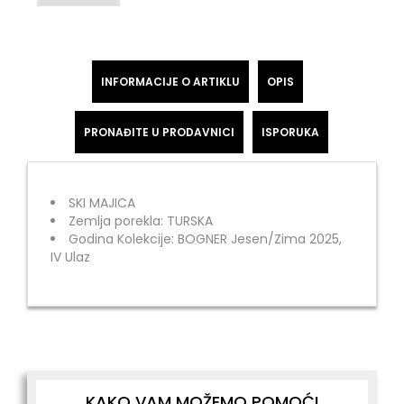
INFORMACIJE O ARTIKLU
OPIS
PRONAĐITE U PRODAVNICI
ISPORUKA
SKI MAJICA
Zemlja porekla: TURSKA
Godina Kolekcije: BOGNER Jesen/Zima 2025,
IV Ulaz
KAKO VAM MOŽEMO POMOĆI