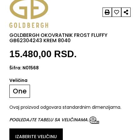
GOLDBERGH OKOVRATNIK FROST FLUFFY
GB62304243 KREM 8040
15.480,00
RSD.
Šifra:
N01568
Veličina
One
Ovaj proizvod odgovara standardnim dimenzijama.
POGLEDAJTE TABELU SA VELIČINAMA.
IZABERITE VELIČINU