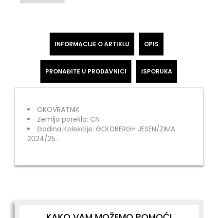
INFORMACIJE O ARTIKLU
OPIS
PRONAĐITE U PRODAVNICI
ISPORUKA
OKOVRATNIK
Zemlja porekla: CN
Godina Kolekcije: GOLDBERGH JESEN/ZIMA
2024/25.
KAKO VAM MOŽEMO POMOĆI