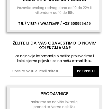
Pozovite svakog radnog dana od 10 do 22h ili
vikendom od 10 do 18h.
TEL / VIBER / WHATSAPP /
+381600996449
ŽELITE LI DA VAS OBAVESTIMO O NOVIM
KOLEKCIJAMA?
Za najnovije informacije o našim proizvodima i
kolekcijama prijavite se na našu e-mail listu.
POTVRDITE
PRODAVNICE
Nalazimo se na više lokacija,
pronađite Vama najbližu.