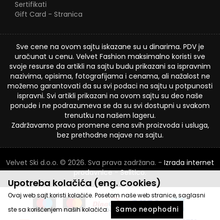
Sertifikati
Gift Card - Stranica
Sve cene na ovom sajtu iskazane su u dinarima. PDV je
uračunat u cenu. Velvet Fashion maksimalno koristi sve
svoje resurse da artikli na sajtu budu prikazani sa ispravnim
nazivima, opisima, fotografijama i cenama, ali nažalost ne
možemo garantovati da su svi podaci na sajtu u potpunosti
ispravni. Svi artikli prikazani na ovom sajtu su deo naše
ponude i ne podrazumeva se da su svi dostupni u svakom
trenutku na našem lageru.
Zadržavamo pravo promene cena svih proizvoda i usluga,
bez prethodne najave na sajtu.
Velvet Ski d.o.o. © 2026. Sva prava zadržana. -
Izrada internet
prodavnice
-
Selltico.
Upotreba kolačića (eng. Cookies)
Ovaj web sajt koristi kolačiće. Posetom naše web stranice, saglasni
Samo neophodni
ste sa korišćenjem naših kolačića.