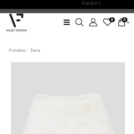
Kupujte sada, plaćajte na 6
0
0
Početna
Žene