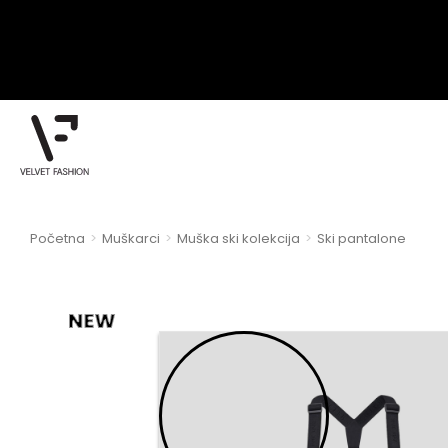
Početna
Muškarci
Muška ski kolekcija
Ski pantalone