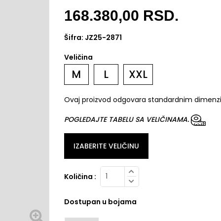
168.380,00
RSD.
Šifra:
JZ25-2871
Veličina
M
L
XXL
Ovaj proizvod odgovara standardnim dimenz
POGLEDAJTE TABELU SA VELIČINAMA.
IZABERITE VELIČINU
Količina :
Dostupan u bojama