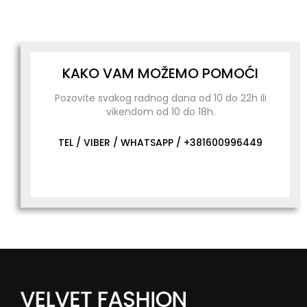
KAKO VAM MOŽEMO POMOĆI
Pozovite svakog radnog dana od 10 do 22h ili
vikendom od 10 do 18h.
TEL / VIBER / WHATSAPP /
+381600996449