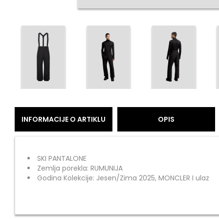
INFORMACIJE O ARTIKLU
OPIS
SKI PANTALONE
Zemlja porekla: RUMUNIJA
Godina Kolekcije: Jesen/Zima 2025, MONCLER I ulaz