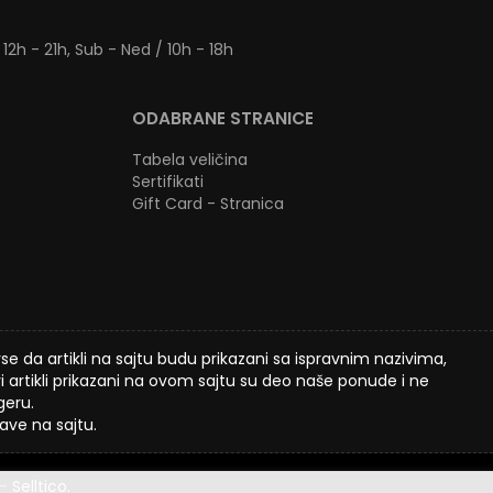
 12h - 21h, Sub - Ned / 10h - 18h
ODABRANE STRANICE
Tabela veličina
Sertifikati
Gift Card - Stranica
 da artikli na sajtu budu prikazani sa ispravnim nazivima,
 artikli prikazani na ovom sajtu su deo naše ponude i ne
geru.
ve na sajtu.
-
Selltico.