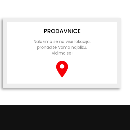
PRODAVNICE
Nalazimo se na više lokacija,
pronađite Vama najbližu.
Vidimo se!