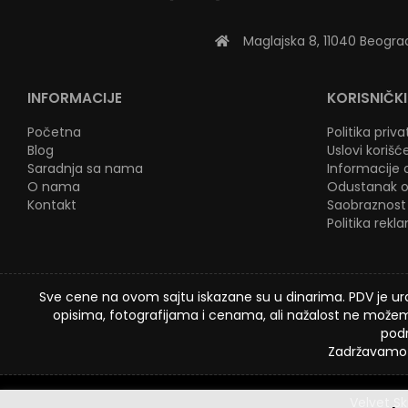
Maglajska 8, 11040 Beogra
INFORMACIJE
KORISNIČKI
Početna
Politika priv
Blog
Uslovi korišć
Saradnja sa nama
Informacije o
O nama
Odustanak o
Kontakt
Saobraznost 
Politika rekl
Sve cene na ovom sajtu iskazane su u dinarima. PDV je ura
opisima, fotografijama i cenama, ali nažalost ne možemo
podr
Zadržavamo 
Velvet Sk