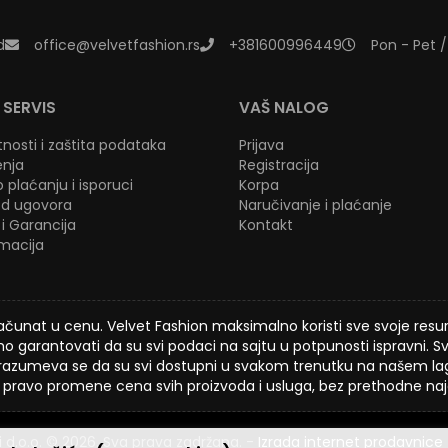
d
office@velvetfashion.rs
+381600996449
Pon - Pet /
 SERVIS
VAŠ NALOG
atnosti i zaštita podataka
Prijava
enja
Registracija
 plaćanju i isporuci
Korpa
d ugovora
Naručivanje i plaćanje
i Garancija
Kontakt
amacija
čunat u cenu. Velvet Fashion maksimalno koristi sve svoje resurse
 garantovati da su svi podaci na sajtu u potpunosti ispravni. Svi
azumeva se da su svi dostupni u svakom trenutku na našem la
pravo promene cena svih proizvoda i usluga, bez prethodne naja
i d.o.o. © 2026. Sva prava zadržana. -
Izrada internet prodavnice