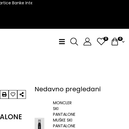
tice Banke Intesa!
0
0
Nedavno pregledani
MONCLER
SKI
PANTALONE
TALONE
MUŠKE SKI
PANTALONE