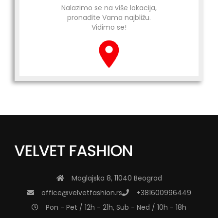
Nalazimo se na više lokacija,
pronađite Vama najbližu.
Vidimo se!
Maglajska 8, 11040 Beograd
office@velvetfashion.rs
+381600996449
Pon - Pet / 12h - 21h, Sub - Ned / 10h - 18h