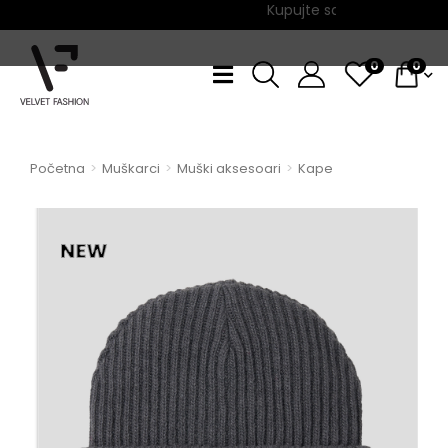
Kupujte sada, plaćajte na 6 
0
0
Početna
Muškarci
Muški aksesoari
Kape