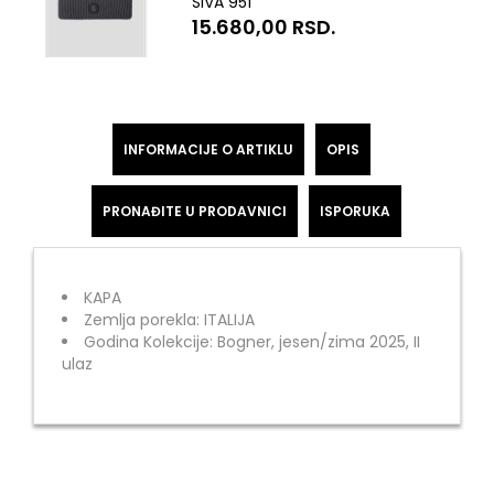
SIVA 951
15.680,00
RSD.
INFORMACIJE O ARTIKLU
OPIS
PRONAĐITE U PRODAVNICI
ISPORUKA
KAPA
Zemlja porekla: ITALIJA
Godina Kolekcije: Bogner, jesen/zima 2025, II
ulaz