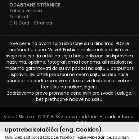
ODABRANE STRANICE
Tabela veličina
Sertifikati
Gift Card - Stranica
Sve cene na ovom sajtu iskazane su u dinarima. PDV je
uračunat u cenu. Velvet Fashion maksimalno koristi sve
svoje resurse da artikli na sajtu budu prikazani sa ispravnim
nazivima, opisima, fotografijama i cenama, ali nažalost ne
možemo garantovati da su svi podaci na sajtu u potpunosti
ispravni. Svi artikli prikazani na ovom sajtu su deo naše
ponude i ne podrazumeva se da su svi dostupni u svakom
trenutku na našem lageru.
Zadržavamo pravo promene cena svih proizvoda i usluga,
bez prethodne najave na sajtu.
Velvet Ski d.o.o. © 2026. Sva prava zadržana. -
Izrada internet
prodavnice
-
Selltico.
Upotreba kolačića (eng. Cookies)
Ovaj web sajt koristi kolačiće. Posetom naše web stranice, saglasni