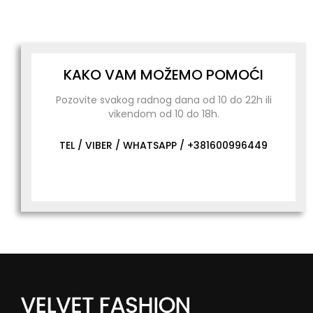
KAKO VAM MOŽEMO POMOĆI
Pozovite svakog radnog dana od 10 do 22h ili
vikendom od 10 do 18h.
TEL / VIBER / WHATSAPP /
+381600996449