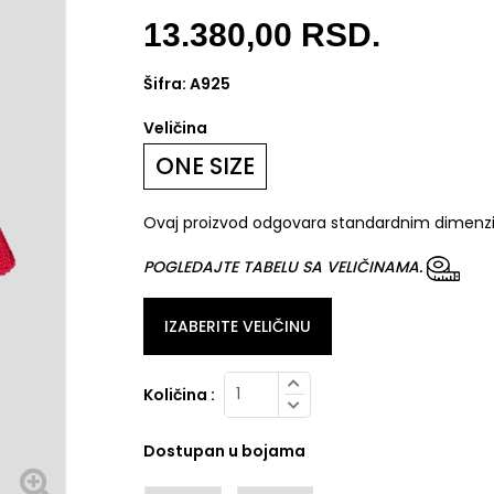
13.380,00
RSD.
Šifra:
A925
Veličina
ONE SIZE
Ovaj proizvod odgovara standardnim dimenz
POGLEDAJTE TABELU SA VELIČINAMA.
IZABERITE VELIČINU
Količina :
Dostupan u bojama