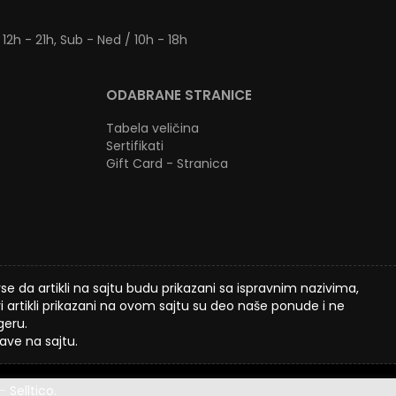
 12h - 21h, Sub - Ned / 10h - 18h
ODABRANE STRANICE
Tabela veličina
Sertifikati
Gift Card - Stranica
 da artikli na sajtu budu prikazani sa ispravnim nazivima,
 artikli prikazani na ovom sajtu su deo naše ponude i ne
geru.
ve na sajtu.
-
Selltico.