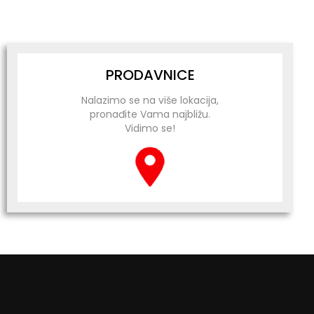
PRODAVNICE
Nalazimo se na više lokacija,
pronađite Vama najbližu.
Vidimo se!