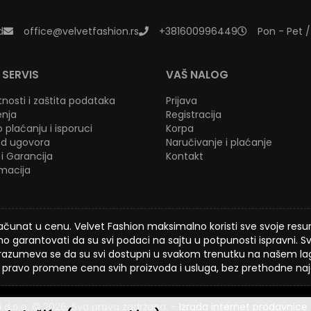
d
office@velvetfashion.rs
+381600996449
Pon - Pet /
 SERVIS
VAŠ NALOG
atnosti i zaštita podataka
Prijava
enja
Registracija
 plaćanju i isporuci
Korpa
d ugovora
Naručivanje i plaćanje
i Garancija
Kontakt
amacija
čunat u cenu. Velvet Fashion maksimalno koristi sve svoje resurse
 garantovati da su svi podaci na sajtu u potpunosti ispravni. Svi
azumeva se da su svi dostupni u svakom trenutku na našem la
pravo promene cena svih proizvoda i usluga, bez prethodne naja
i d.o.o. © 2026. Sva prava zadržana. -
Izrada internet prodavnice