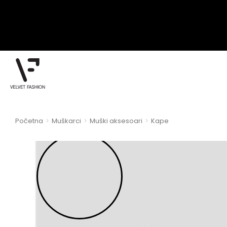
Početna
Muškarci
Muški aksesoari
Kape