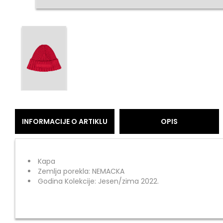
INFORMACIJE O ARTIKLU
OPIS
Kapa
Zemlja porekla: NEMACKA
Godina Kolekcije: Jesen/zima 2022.