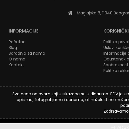
Maglajska 8, 11040 Beogra
INFORMACIJE
KORISNIČKI
Početna
Politika priv
Blog
Uslovi korišć
Saradnja sa nama
Informacije o
O nama
Odustanak o
Kontakt
Saobraznost 
Politika rekl
Sve cene na ovom sajtu iskazane su u dinarima. PDV je ura
opisima, fotografijama i cenama, ali nažalost ne možemo
podr
Zadržavamo 
Velvet Sk